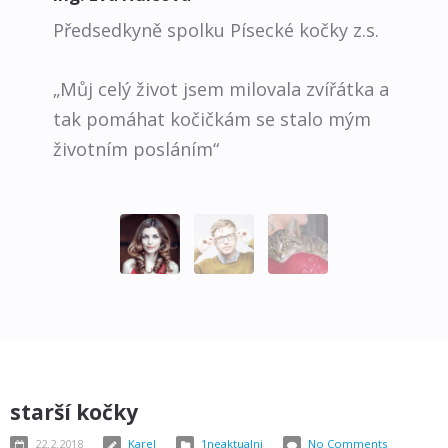
Předsedkyně spolku Písecké kočky z.s.
„Můj celý život jsem milovala zvířátka a
tak pomáhat kočičkám se stalo mým
životním posláním“
starší kočky
22.2.2018
Karel
1neaktualni
No Comments