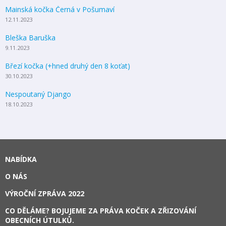
Mainská kočka Černá v Pošumaví
12.11.2023
Bleška Baruška
9.11.2023
Březí kočka (+hned druhý den 8 koťat)
30.10.2023
Nespoutaný Django
18.10.2023
NABÍDKA
O NÁS
VÝROČNÍ ZPRÁVA 2022
CO DĚLÁME? BOJUJEME ZA PRÁVA KOČEK A ZŘIZOVÁNÍ
OBECNÍCH ÚTULKŮ.