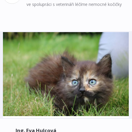
ve spolupráci s veterináři léčíme nemocné kočičky
Ing. Eva Hulcová