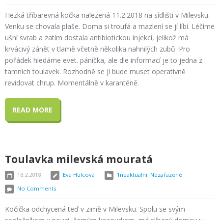
Hezká tříbarevná kočka nalezená 11.2.2018 na sídlišti v Milevsku.
Venku se chovala plaše. Doma si troufá a mazlení se jí líbí. Léčíme
ušní svrab a zatím dostala antibiotickou injekci, jelikož má
krvácivý zánět v tlamě včetně několika nahnilých zubů. Pro
pořádek hledáme evet. páníčka, ale dle informací je to jedna z
tamních toulavek. Rozhodně se jí bude muset operativně
revidovat chrup. Momentálně v karanténě.
READ MORE
Toulavka milevská mouratá
18.2.2018
Eva Hulcová
1neaktualni
,
Nezařazené
No Comments
Kočička odchycená teď v zimě v Milevsku. Spolu se svým