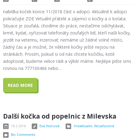
nabídka koček konce 11/2018 část v adopci. Aktuálně k adopci
pokračujte ZDE Virtuální přátelé a zájemci o kočky a o koťata:
Situace je zoufalá, chodíme do práce, nestačíme odchytávat,
krmit, kydat, vyřizovat telefonáty zoufalých lidí, kteří našli kočky,
jezdit na veterinu, inzerovat; nemáme už žádné volné místo,
žádný čas a je možné, že některé kočky ještě nejsou na
stránkách. Prosím, pokud si od nás chcete kočičku, kotě
adoptovat, budeme velice rádi a výběr máme. Nejlépe pište sms
rovnou na 777100466 nebo…
READ MORE
Další kočka od popelnic z Milevska
18.2.2018
Eva Hulcová
1neaktualni
,
Nezařazené
No Comments