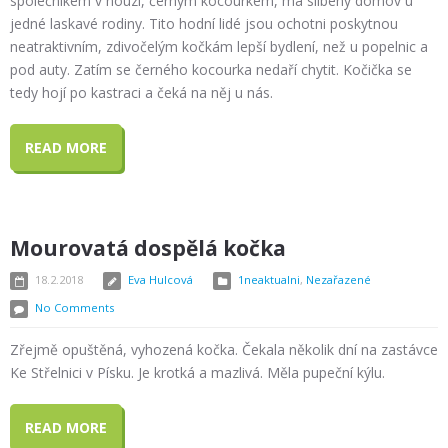
společníkem v nouzi, černým kocourkem, má slíbený domov u
jedné laskavé rodiny. Tito hodní lidé jsou ochotni poskytnou
neatraktivním, zdivočelým kočkám lepší bydlení, než u popelnic a
pod auty. Zatím se černého kocourka nedaří chytit. Kočička se
tedy hojí po kastraci a čeká na něj u nás.
READ MORE
Mourovatá dospělá kočka
18.2.2018
Eva Hulcová
1neaktualni
,
Nezařazené
No Comments
Zřejmě opuštěná, vyhozená kočka. Čekala několik dní na zastávce
Ke Střelnici v Písku. Je krotká a mazlivá. Měla pupeční kýlu.
READ MORE