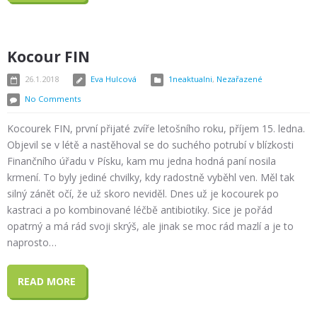
Kocour FIN
26.1.2018
Eva Hulcová
1neaktualni
,
Nezařazené
No Comments
Kocourek FIN, první přijaté zvíře letošního roku, příjem 15. ledna.
Objevil se v létě a nastěhoval se do suchého potrubí v blízkosti
Finančního úřadu v Písku, kam mu jedna hodná paní nosila
krmení. To byly jediné chvilky, kdy radostně vyběhl ven. Měl tak
silný zánět očí, že už skoro neviděl. Dnes už je kocourek po
kastraci a po kombinované léčbě antibiotiky. Sice je pořád
opatrný a má rád svoji skrýš, ale jinak se moc rád mazlí a je to
naprosto…
READ MORE